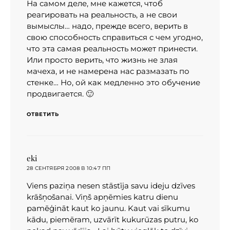
На самом деле, мне кажется, чтоб
реагировать на реальность, а не свои
вымыслы… надо, прежде всего, верить в
свою способность справиться с чем угодно,
что эта самая реальность может принести.
Или просто верить, что жизнь не злая
мачеха, и не намерена нас размазать по
стенке… Но, ой как медленно это обучение
продвигается. 🙂
ОТВЕТИТЬ
eki
:
28 СЕНТЯБРЯ 2008 В 10:47 ПП
Viens paziņa nesen stāstīja savu ideju dzīves
krāšņošanai. Viņš apņēmies katru dienu
pamēģināt kaut ko jaunu. Kaut vai sīkumu
kādu, piemēram, uzvārīt kukurūzas putru, ko