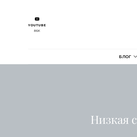
YOUTUBE
86K
БЛОГ
Низкая 