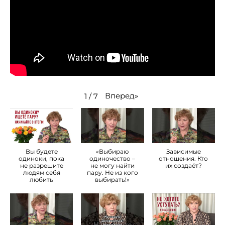
Вперед
»
1
/
7
Вы будете
«Выбираю
Зависимые
одиноки, пока
одиночество –
отношения. Кто
не разрешите
не могу найти
их создаёт?
людям себя
пару. Не из кого
любить
выбирать!»