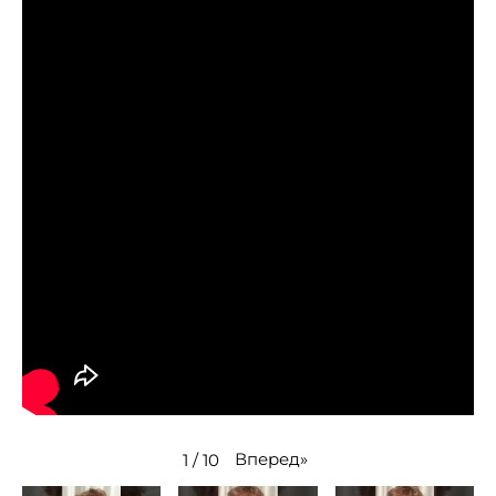
Вперед
»
1
/
10