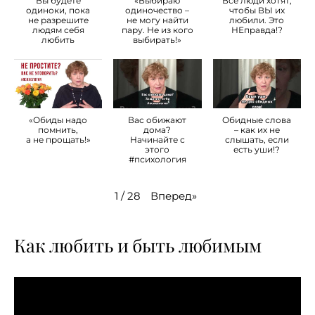
Вы будете
«Выбираю
Все люди хотят,
одиноки, пока
одиночество –
чтобы ВЫ их
не разрешите
не могу найти
любили. Это
людям себя
пару. Не из кого
НЕправда!?
любить
выбирать!»
«Обиды надо
Вас обижают
Обидные слова
помнить,
дома?
– как их не
а не прощать!»
Начинайте с
слышать, если
этого
есть уши!?
#психология
Вперед
»
1
/
28
Как любить и быть любимым