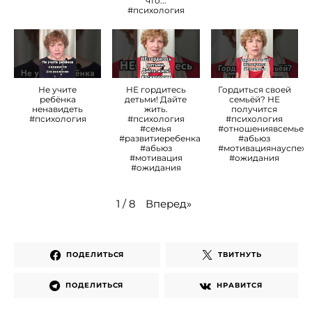
что...
#психология
Не учите
НЕ гордитесь
Гордиться своей
ребёнка
детьми! Дайте
семьёй? НЕ
ненавидеть
жить.
получится
#психология
#психология
#психология
#семья
#отношениявсемье
#развитиеребенка
#абьюз
#абьюз
#мотивациянауспех
#мотивация
#ожидания
#ожидания
Вперед
»
1
/
8
ПОДЕЛИТЬСЯ
ТВИТНУТЬ
ПОДЕЛИТЬСЯ
НРАВИТСЯ