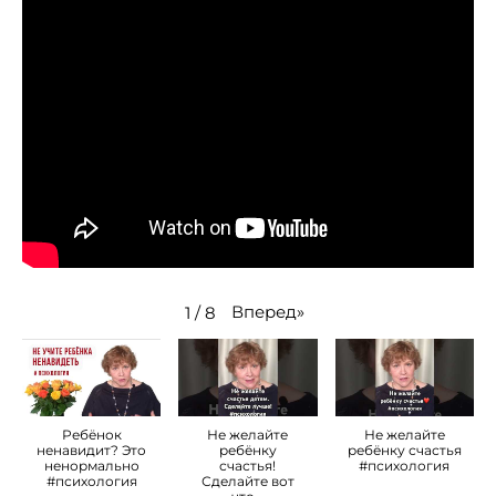
Вперед
»
1
/
8
Ребёнок
Не желайте
Не желайте
ненавидит? Это
ребёнку
ребёнку счастья
ненормально
счастья!
#психология
#психология
Сделайте вот