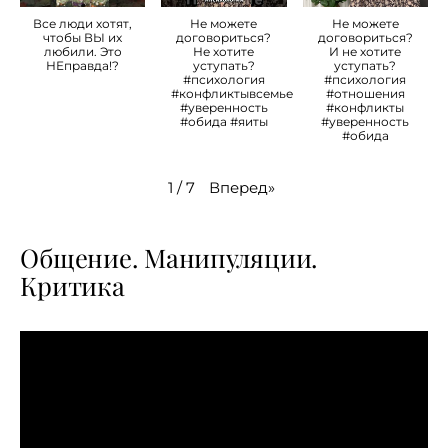
Все люди хотят,
Не можете
Не можете
чтобы ВЫ их
договориться?
договориться?
любили. Это
Не хотите
И не хотите
НЕправда!?
уступать?
уступать?
#психология
#психология
#конфликтывсемье
#отношения
#уверенность
#конфликты
#обида #яиты
#уверенность
#обида
Вперед
»
1
/
7
Общение. Манипуляции.
Критика