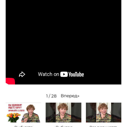
Вперед
»
1
/
28