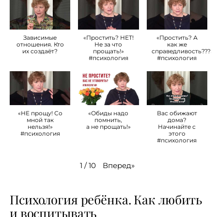
Зависимые
«Простить? НЕТ!
«Простить? А
отношения. Кто
Не за что
как же
их создаёт?
прощать!»
справедливость???»
#психология
#психология
«НЕ прощу! Со
«Обиды надо
Вас обижают
мной так
помнить,
дома?
нельзя!»
а не прощать!»
Начинайте с
#психология
этого
#психология
Вперед
»
1
/
10
Психология ребёнка. Как любить
и воспитывать