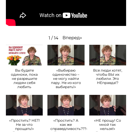
Вперед
»
1
/
14
Вы будете
«Выбираю
Все люди хотят,
одиноки, пока
одиночество –
чтобы ВЫ их
не разрешите
не могу найти
любили. Это
людям себя
пару. Не из кого
НЕправда!?
любить
выбирать!»
«Простить? НЕТ!
«Простить? А
«НЕ прощу! Со
Не за что
как же
мной так
прощать!»
справедливость???»
нельзя!»